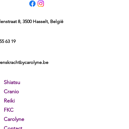
nstraat 8, 3500 Hasselt, België
55 63 19
venskrachtbycarolyne.be
Shiatsu
Cranio
Reiki
FKC
Carolyne
Contact