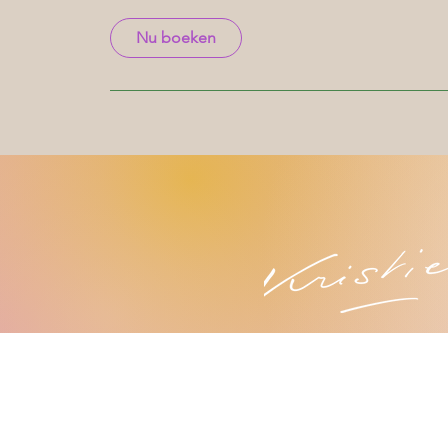
u
Nu boeken