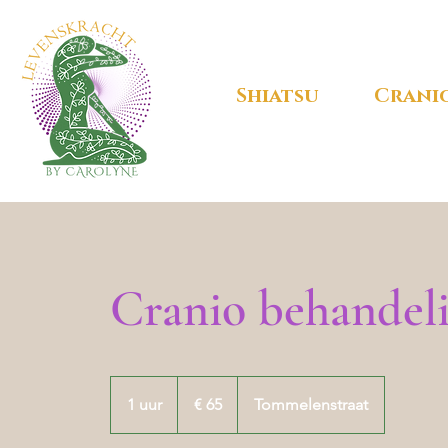
Shiatsu
Crani
Cranio behandel
65
euro
1 uur
1
€ 65
Tommelenstraat
u