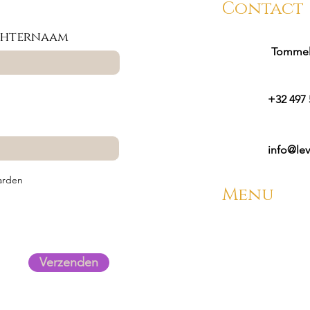
Contact
hternaam
Tommele
+32 497 
info@le
arden
Menu
Verzenden