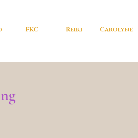
o
FKC
Reiki
Carolyne
ing